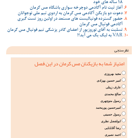
18 ساله های خود
آغاز ثبت نام آکادمی دوچرخه سواری باشگاه مس کرمان
دعوت دو بازیکن آکادمی مس کرمان به اردوی تیم ملی نوجوانان
حضور گسترده فوتبالیست های مستعد در اولین روز تست گیری
آکادمی فوتبال مس کرمان
تسلیت به آقای نوروزپور از اعضای کادر پزشکی تیم فوتبال مس کرمان
VAR به لیگ یک می آید؟!
نظرسنجی
امتیاز شما به بازیکنان مس کرمان در این فصل
مجید بهروزی
امیر حسین بهزادی
عارف زینلی
صالح محمدی
رسول منوچهری
امیرحسین پورمحمد
رسول حسینی
ابولفضل نظری
رضا آقابابایی
احمد نصیری