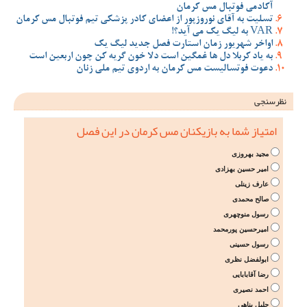
آکادمی فوتبال مس کرمان
تسلیت به آقای نوروزپور از اعضای کادر پزشکی تیم فوتبال مس کرمان
VAR به لیگ یک می آید؟!
اواخر شهریور زمان استارت فصل جدید لیگ یک
به یاد کربلا دل ها غمگین است دلا خون گریه کن چون اربعین است
دعوت فوتسالیست مس کرمان به اردوی تیم ملی زنان
نظرسنجی
امتیاز شما به بازیکنان مس کرمان در این فصل
مجید بهروزی
امیر حسین بهزادی
عارف زینلی
صالح محمدی
رسول منوچهری
امیرحسین پورمحمد
رسول حسینی
ابولفضل نظری
رضا آقابابایی
احمد نصیری
جلیل پناهی