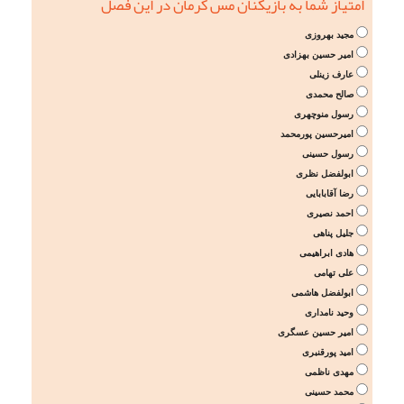
امتیاز شما به بازیکنان مس کرمان در این فصل
مجید بهروزی
امیر حسین بهزادی
عارف زینلی
صالح محمدی
رسول منوچهری
امیرحسین پورمحمد
رسول حسینی
ابولفضل نظری
رضا آقابابایی
احمد نصیری
جلیل پناهی
هادی ابراهیمی
علی تهامی
ابولفضل هاشمی
وحید نامداری
امیر حسین عسگری
امید پورقنبری
مهدی ناظمی
محمد حسینی