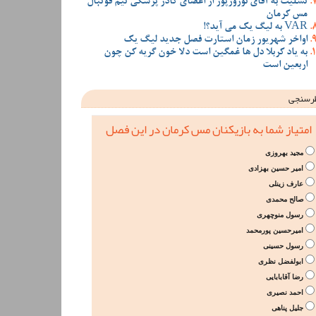
تسلیت به آقای نوروزپور از اعضای کادر پزشکی تیم فوتبال
مس کرمان
VAR به لیگ یک می آید؟!
اواخر شهریور زمان استارت فصل جدید لیگ یک
به یاد کربلا دل ها غمگین است دلا خون گریه کن چون
اربعین است
رسنجی
امتیاز شما به بازیکنان مس کرمان در این فصل
مجید بهروزی
امیر حسین بهزادی
عارف زینلی
صالح محمدی
رسول منوچهری
امیرحسین پورمحمد
رسول حسینی
ابولفضل نظری
رضا آقابابایی
احمد نصیری
جلیل پناهی