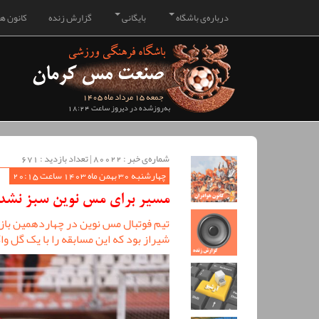
درباره‌ی باشگاه
بایگانی
گزارش زنده
کانون هو
جمعه 15 مرداد ماه 1405
به‌روزشده در دیروز ساعت 18:24
شماره‌ی خبر : ‌80022 | تعداد بازدید : 671
چهارشنبه 30 بهمن ماه 1403 ساعت 20:15
مسیر برای مس نوین سبز نشد
تیم فوتبال مس نوین در چهاردهمین باز
شیراز بود که این مسابقه را با یک گل وا