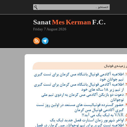
Sanat
Mes Kerman
F.C.
Friday 7 August 2026
 زمینه‌ی فوتبال
اطلاعیه آکادمی فوتبال باشگاه مس کرمان برای تست گیری
تیم جوانان خود
اطلاعیه آکادمی فوتبال باشگاه مس کرمان برای تست گیری
از تیم زیر 18 ساله های خود
دعوت دو بازیکن آکادمی مس کرمان به اردوی تیم ملی
نوجوانان
حضور گسترده فوتبالیست های مستعد در اولین روز تست
گیری آکادمی فوتبال مس کرمان
VAR به لیگ یک می آید؟!
اواخر شهریور زمان استارت فصل جدید لیگ یک
اطلاعیه تست گیری برای تیم نوجوانان مس کرمان در فصل