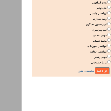
هادی ابراهیمی
علی تهامی
ابولفضل هاشمی
وحید نامداری
امیر حسین عسگری
امید پورقنبری
مهدی ناظمی
محمد حسینی
ابولفضل شورآبادی
ابولفضل عکاشه
مهدی رنجبر
بردیا حسینخانی
مشاهده‌ی نتایج