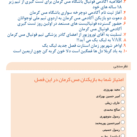
اطلاعیه آکادمی فوتبال باشگاه مس کرمان برای تست گیری از تیم زیر
18 ساله های خود
آغاز ثبت نام آکادمی دوچرخه سواری باشگاه مس کرمان
دعوت دو بازیکن آکادمی مس کرمان به اردوی تیم ملی نوجوانان
حضور گسترده فوتبالیست های مستعد در اولین روز تست گیری
آکادمی فوتبال مس کرمان
تسلیت به آقای نوروزپور از اعضای کادر پزشکی تیم فوتبال مس کرمان
VAR به لیگ یک می آید؟!
اواخر شهریور زمان استارت فصل جدید لیگ یک
به یاد کربلا دل ها غمگین است دلا خون گریه کن چون اربعین است
نظرسنجی
امتیاز شما به بازیکنان مس کرمان در این فصل
مجید بهروزی
امیر حسین بهزادی
عارف زینلی
صالح محمدی
رسول منوچهری
امیرحسین پورمحمد
رسول حسینی
ابولفضل نظری