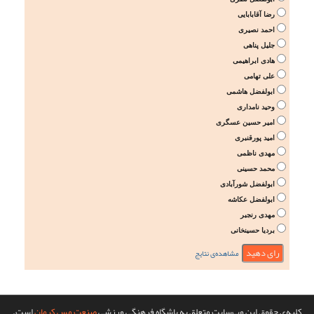
رضا آقابابایی
احمد نصیری
جلیل پناهی
هادی ابراهیمی
علی تهامی
ابولفضل هاشمی
وحید نامداری
امیر حسین عسگری
امید پورقنبری
مهدی ناظمی
محمد حسینی
ابولفضل شورآبادی
ابولفضل عکاشه
مهدی رنجبر
بردیا حسینخانی
مشاهده‌ی نتایج
کلیه‌ی حقوق این وب‌سایت متعلق به باشگاه فرهنگی ورزشی
صنعت مس کرمان
است.