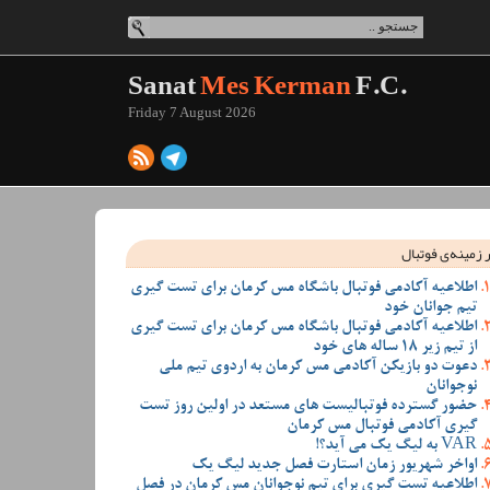
Sanat
Mes Kerman
F.C.
Friday 7 August 2026
 زمینه‌ی فوتبال
اطلاعیه آکادمی فوتبال باشگاه مس کرمان برای تست گیری
تیم جوانان خود
اطلاعیه آکادمی فوتبال باشگاه مس کرمان برای تست گیری
از تیم زیر 18 ساله های خود
دعوت دو بازیکن آکادمی مس کرمان به اردوی تیم ملی
نوجوانان
حضور گسترده فوتبالیست های مستعد در اولین روز تست
گیری آکادمی فوتبال مس کرمان
VAR به لیگ یک می آید؟!
اواخر شهریور زمان استارت فصل جدید لیگ یک
اطلاعیه تست گیری برای تیم نوجوانان مس کرمان در فصل