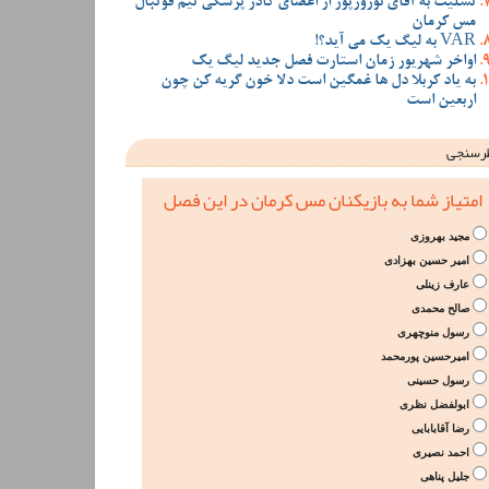
تسلیت به آقای نوروزپور از اعضای کادر پزشکی تیم فوتبال
مس کرمان
VAR به لیگ یک می آید؟!
اواخر شهریور زمان استارت فصل جدید لیگ یک
به یاد کربلا دل ها غمگین است دلا خون گریه کن چون
اربعین است
رسنجی
امتیاز شما به بازیکنان مس کرمان در این فصل
مجید بهروزی
امیر حسین بهزادی
عارف زینلی
صالح محمدی
رسول منوچهری
امیرحسین پورمحمد
رسول حسینی
ابولفضل نظری
رضا آقابابایی
احمد نصیری
جلیل پناهی