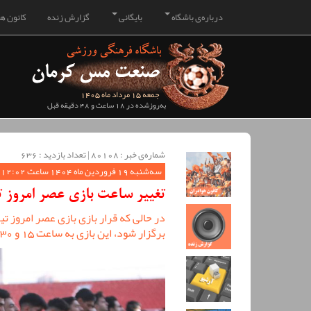
درباره‌ی باشگاه
بایگانی
گزارش زنده
کانون هو
جمعه 15 مرداد ماه 1405
به‌روزشده در 18 ساعت و 48 دقیقه قبل
شماره‌ی خبر : ‌80108 | تعداد بازدید : 636
سه‌شنبه 19 فروردین ماه 1404 ساعت 12:02
تغییر ساعت بازی عصر امروز 
برگزار شود، این بازی به ساعت 15 و 30 دقیقه موکول شد.