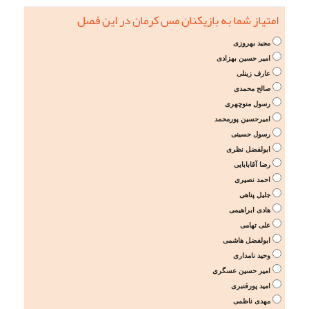
امتیاز شما به بازیکنان مس کرمان در این فصل
مجید بهروزی
امیر حسین بهزادی
عارف زینلی
صالح محمدی
رسول منوچهری
امیرحسین پورمحمد
رسول حسینی
ابولفضل نظری
رضا آقابابایی
احمد نصیری
جلیل پناهی
هادی ابراهیمی
علی تهامی
ابولفضل هاشمی
وحید نامداری
امیر حسین عسگری
امید پورقنبری
مهدی ناظمی