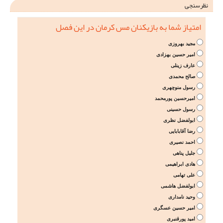
نظرسنجی
امتیاز شما به بازیکنان مس کرمان در این فصل
مجید بهروزی
امیر حسین بهزادی
عارف زینلی
صالح محمدی
رسول منوچهری
امیرحسین پورمحمد
رسول حسینی
ابولفضل نظری
رضا آقابابایی
احمد نصیری
جلیل پناهی
هادی ابراهیمی
علی تهامی
ابولفضل هاشمی
وحید نامداری
امیر حسین عسگری
امید پورقنبری