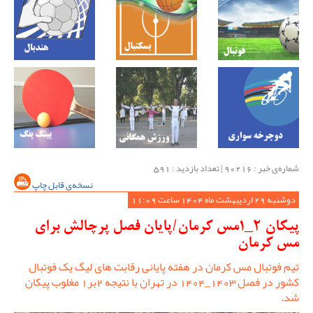
شماره‌ی خبر : ‌90216 | تعداد بازدید : 591
نسخه‌ی قابل چاپ
دوشنبه 29 اردیبهشت ماه 1404 ساعت 11:09
پیکان 2_1مس کرمان/پایان فصل پرچالش برای
مس کرمان
تیم فوتبال مس کرمان در هفته پایانی رقابت های لیگ یک فوتبال
کشور در فصل 1403_1404 در تهران با نتیجه 2بر1 مغلوب پیکان
شد.