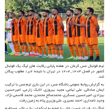
تیم فوتبال مس کرمان در هفته پایانی رقابت های لیگ یک فوتبال
کشور در فصل 1403_1404 در تهران با نتیجه 2بر1 مغلوب پیکان
شد.
به گزارش روابط عمومی باشگاه مس، در این بازی تیم مس با ترکیب
ایمان صادقی، علی تهامی، مجید بهروزی، اتابک زارعی، امیرحسین
بهزادی، امیرحسین عسکری، محمدصالح محمدی، محمد قاسمی نژاد،
وحید نامداری، احمد نصیری، علی وزیری پناه به زمین رفت.
شاگردان فرزاد حسین خانی با توجه به اینکه این بازی تاثیر مستقیم