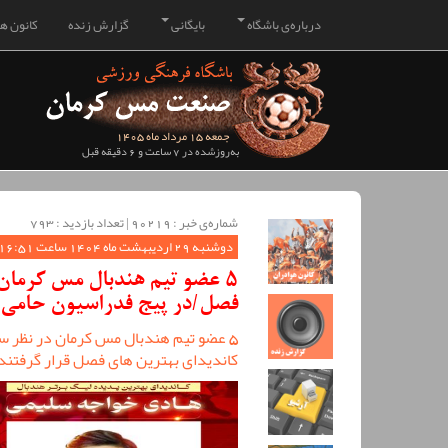
درباره‌ی باشگاه
بایگانی
گزارش زنده
کانون هو
جمعه 15 مرداد ماه 1405
به‌روزشده در 7 ساعت و 6 دقیقه قبل
شماره‌ی خبر : ‌90219 | تعداد بازدید : 793
دوشنبه 29 اردیبهشت ماه 1404 ساعت 16:51
5 عضو تیم هندبال مس کرمان
فصل/در پیج فدراسیون حامی 
5 عضو تیم هندبال مس کرمان در نظر 
کاندیدای بهترین های فصل قرار گرفتند