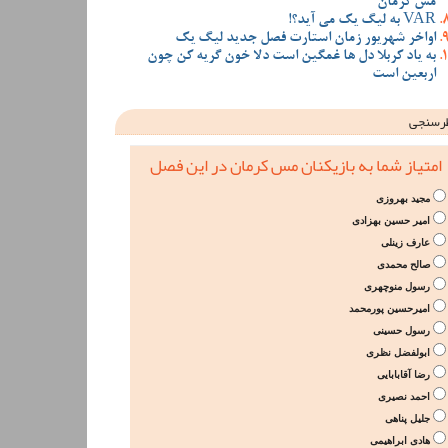
مس کرمان
VAR به لیگ یک می آید؟!
اواخر شهریور زمان استارت فصل جدید لیگ یک
به یاد کربلا دل ها غمگین است دلا خون گریه کن چون
اربعین است
رسنجی
امتیاز شما به بازیکنان مس کرمان در این فصل
مجید بهروزی
امیر حسین بهزادی
عارف زینلی
صالح محمدی
رسول منوچهری
امیرحسین پورمحمد
رسول حسینی
ابولفضل نظری
رضا آقابابایی
احمد نصیری
جلیل پناهی
هادی ابراهیمی