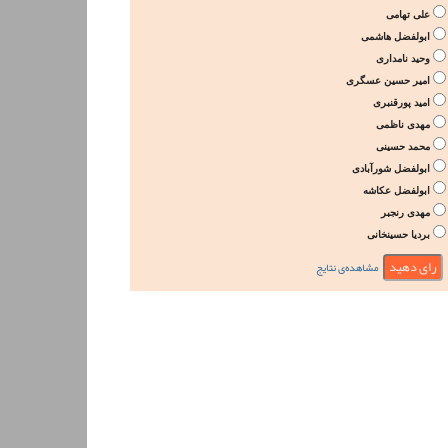
علی تهامی
ابولفضل هاشمی
وحید نامداری
امیر حسین عسگری
امید پورقنبری
مهدی ناظمی
محمد حسینی
ابولفضل شورآبادی
ابولفضل عکاشه
مهدی رنجبر
بردیا حسینخانی
مشاهده‌ی نتایج