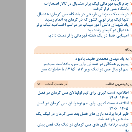
جام نایب قهرمانی لیگ برتر هندبال در تالار افتخارات
باشگاه مس قرار گرفت
در باب یک میزبانی تاریخی در باشگاه مس کرمان؛ هندبال
تنها لیگ برتر توپی کشور که در کرمان به اتمام رسید
یاد شهدای دانش آموز میناب در مراسم اختتامیه لیگ برتر
هندبال در کرمان زنده بود
امینایی: فقط در یک هفته قهرمانی را از دست دادیم
دگاه
به یاد مهدی محمدی فقید، یادبود
پیروزی همگانی در همدلی برای مس، یادداشت سردبیر
تیم فوتبال مس در لیگ برتر 87_1386، با خاطرات مس
بازدیدترین‌ مطالب
اطلاعیه تست گیری برای تیم نونهالان مس کرمان در فصل
1405-1406
اطلاعیه تست گیری برای تیم نوجوانان مس کرمان در فصل
1405_1406
ظهر فردا برنامه بازی های فصل بعد مس کرمان در لیگ یک
مشخص خواهد شد
ترتیب برنامه بازی های مس کرمان در لیگ یک فصل پیش
رو