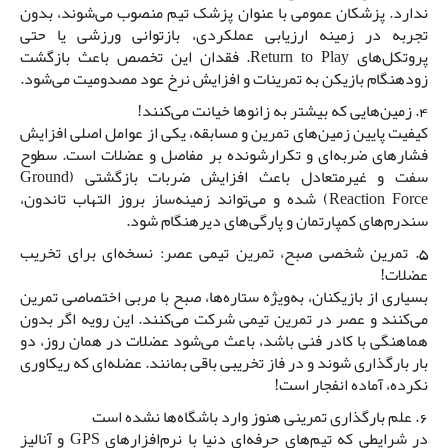
ندارد. پزشکان عمومی با عنوان پزشک تیم منصوب می‌شوند، بدون
تجربه در زمینه ارزیابی عملکردی، بازتوانی ورزشی یا حتی
پروتکل‌های Return to Play. فقدان این تخصص باعث بازگشت
زودهنگام بازیکن به تمرینات و افزایش نرخ عود مصدومیت می‌شود.
4. زمین‌هایی که بیشتر به زانوها خیانت می‌کنند!
کیفیت پایین زمین‌های تمرین و مسابقه، یکی از عوامل اصلی افزایش
فشارهای ضربه‌ای و تکرارشونده بر مفاصل و عضلات است. سطوح
سفت و غیرمتعادل باعث افزایش ضربات بازگشتی (Ground
Reaction Force) شده و می‌تواند زمینه‌ساز بروز التهاب تاندون،
سندرم‌های کمپارتمان و پارگی‌های دیرهنگام شود.
5. تمرین شخصی صبح، تمرین تیمی عصر: نسخه‌ای برای تخریب
عضلات!
بسیاری از بازیکنان، به‌ویژه ستاره‌ها، صبح با مربی اختصاصی تمرین
می‌کنند و عصر در تمرین تیمی شرکت می‌کنند. این رویه اگر بدون
هماهنگی با کادر فنی باشد، باعث می‌شود عضلات در همان روز، دو
بار بارگذاری شوند و در فاز تخریبی باقی بمانند. عضله‌ای که ریکاوری
نکرده، آماده انفجار است!
6. علم بارگذاری تمرینی هنوز وارد باشگاه‌ها نشده است
در شرایطی که تیم‌های حرفه‌ای دنیا با نرم‌افزارهای GPS و آنالیز