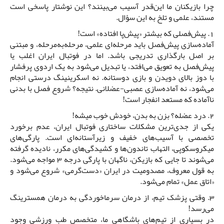
چرا بازیکنان ما این‌قدر آسیب می‌بینند؟ این نوشتار پاسخی است
مستند، علمی و تلخ به این سؤال.
1. پیش‌فصلی که بیشتر «پیش‌پا افتاده» است!
آماده‌سازی پیش‌فصل باید مرحله‌ای علمی، مرحله‌به‌مرحله، و مبتنی
بر اصل بارگذاری تدریجی باشد. اما در فوتبال ایران اغلب یا
پیش‌فصل به تعویق می‌افتد، یا تبدیل می‌شود به یک اردوی پرفشار
با دوز بالای دویدن و بازی دوستانه. نه اسکرینینگ درستی انجام
می‌شود، نه آماده‌سازی عصبی-عضلانی. نتیجه؟ شروع فصل با بدنی
ناآماده که مستعد انفجار است!
2. درد عضله؟ بزن به بدن، خودش خوب میشه!
یکی از جدی‌ترین مشکلات ساختاری فوتبال ایران، عدم برخورد
تخصصی با آسیب‌های خفیف و زیرآستانه‌ای است. پارگی‌های
میکروسکوپی، التهاب تاندون‌ها و کشیدگی‌های مکرر، نادیده گرفته
می‌شوند تا جایی که بازیکن، ناگهان با پارگی درجه 3 مواجه می‌شود.
به قول معروف، مصدومیت در ایران «دست‌گرمی» شروع می‌شود و
«اتاق عمل» تمام می‌شود.
3. وقتی پزشک تیم، از درمان سرماخوردگی به درمان همسترینگ
می‌رسد!
در بسیاری از تیم‌های باشگاهی ما، متخصص طب ورزشی وجود