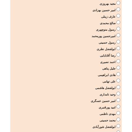
مجید بهروزی
امیر حسین بهزادی
عارف زینلی
صالح محمدی
رسول منوچهری
امیرحسین پورمحمد
رسول حسینی
ابولفضل نظری
رضا آقابابایی
احمد نصیری
جلیل پناهی
هادی ابراهیمی
علی تهامی
ابولفضل هاشمی
وحید نامداری
امیر حسین عسگری
امید پورقنبری
مهدی ناظمی
محمد حسینی
ابولفضل شورآبادی