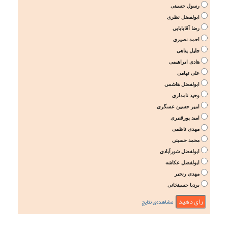
رسول حسینی
ابولفضل نظری
رضا آقابابایی
احمد نصیری
جلیل پناهی
هادی ابراهیمی
علی تهامی
ابولفضل هاشمی
وحید نامداری
امیر حسین عسگری
امید پورقنبری
مهدی ناظمی
محمد حسینی
ابولفضل شورآبادی
ابولفضل عکاشه
مهدی رنجبر
بردیا حسینخانی
مشاهده‌ی نتایج