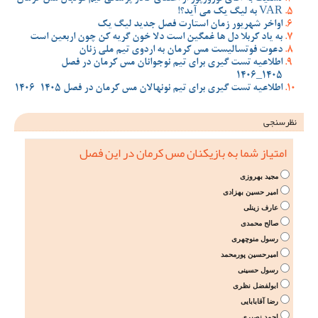
VAR به لیگ یک می آید؟!
اواخر شهریور زمان استارت فصل جدید لیگ یک
به یاد کربلا دل ها غمگین است دلا خون گریه کن چون اربعین است
دعوت فوتسالیست مس کرمان به اردوی تیم ملی زنان
اطلاعیه تست گیری برای تیم نوجوانان مس کرمان در فصل
1405_1406
اطلاعیه تست گیری برای تیم نونهالان مس کرمان در فصل 1405-1406
نظرسنجی
امتیاز شما به بازیکنان مس کرمان در این فصل
مجید بهروزی
امیر حسین بهزادی
عارف زینلی
صالح محمدی
رسول منوچهری
امیرحسین پورمحمد
رسول حسینی
ابولفضل نظری
رضا آقابابایی
احمد نصیری