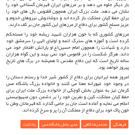
بار دیگر جلوه می دهد و بر مرزهای ایران قهرمان گستاخی خود را
نشان می دهد، ملت بزرگ ایران همچون ققنوس بال های خود را
برای حفظ کیان مملکت باز کرده اند و دوشادوش نیروهای خدوم و
عزیز مسلح کشور برای دفاع از مرزهای این کشور جان بر کف دارند.
مرزهای کشوری که با خون هزاران شهید ریشه خود را مستحکم
کرده است و آموزه های سترگ ائمه و اولیای الهی را سرمشق خود
دارد و شهادت را همچون امام حسین(ع)و یارانش افتخار خود می
داند، هرگز شکست را در قاموس خود نمی بیند و این گواه هزاران
ساله تاریخ است که این دفاع مقدس تا همیشه در برگ های تاریخ
پیروز خواهد بود.
امروز همه ایرانیان برای دفاع از کشور شیر خدا و رستم دستان را
در وجود خود غیورانه معنا می کنند و خانواده بزرگ باشگاه مس
کرمان نیز به عنوان بخش کوچکی از خانواده بزرگ ملت ایران برای
حفظ کیان مملکت، کین و نفرین خود را بر دشمن دون صهیونیستی
اعلام می نماید و آماده است جان بر جامی گذارد که قهرمانان وطن با
خون پاک خود برای دفاع از مملکت آن را پر و سرخ کرده اند.
فرهنگی
محمدرضا کافی
مدیر عامل باشگاه مس
یاداشت