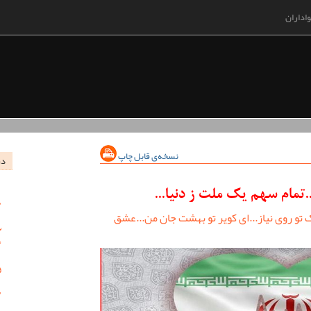
اداران
نسخه‌ی قابل چاپ
در
تمام سهم یک ملت ز دنیا...
اک تو روی نیاز...ای کویر تو بهشت جان من...عشق