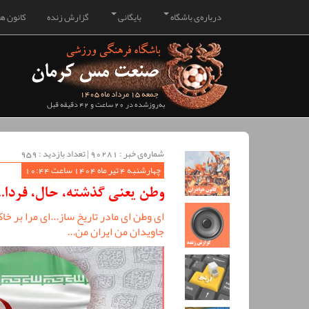
درباره‌ی باشگاه
بایگانی
گزارش زنده
کانون هو
جمعه 15 مرداد ماه 1405
به‌روزشده در 20 ساعت و 42 دقیقه قبل
شماره‌ی خبر : ‌90281 | تعداد بازدید : 959
چهارشنبه 4 تیر ماه 1404 ساعت 10:44
وطن یعنی گذشته، حال، فردا...
ای وطن ای مادر تاریخ ساز...ای مرا بر خ
جاویدان من ایران من...