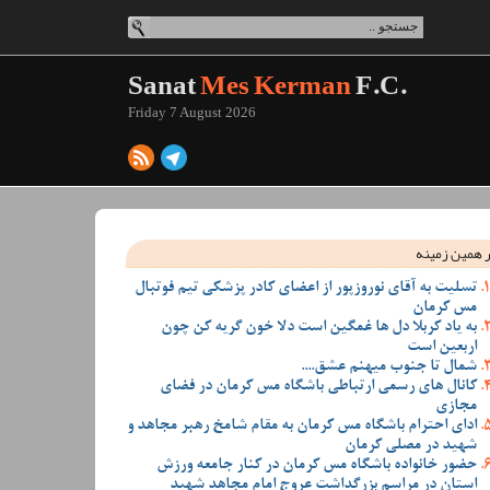
Sanat
Mes Kerman
F.C.
Friday 7 August 2026
 همین زمینه
تسلیت به آقای نوروزپور از اعضای کادر پزشکی تیم فوتبال
مس کرمان
به یاد کربلا دل ها غمگین است دلا خون گریه کن چون
اربعین است
شمال تا جنوب میهنم عشق....
کانال های رسمی ارتباطی باشگاه مس کرمان در فضای
مجازی
ادای احترام باشگاه مس کرمان به مقام شامخ رهبر مجاهد و
شهید در مصلی کرمان
حضور خانواده باشگاه مس کرمان در کنار جامعه ورزش
استان در مراسم بزرگداشت عروج امام مجاهد شهید