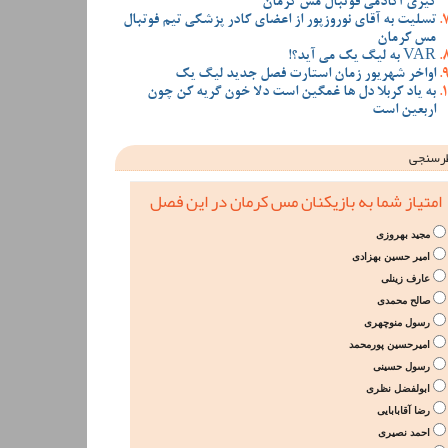
گیری آکادمی فوتبال مس کرمان
تسلیت به آقای نوروزپور از اعضای کادر پزشکی تیم فوتبال
مس کرمان
VAR به لیگ یک می آید؟!
اواخر شهریور زمان استارت فصل جدید لیگ یک
به یاد کربلا دل ها غمگین است دلا خون گریه کن چون
اربعین است
رسنجی
امتیاز شما به بازیکنان مس کرمان در این فصل
مجید بهروزی
امیر حسین بهزادی
عارف زینلی
صالح محمدی
رسول منوچهری
امیرحسین پورمحمد
رسول حسینی
ابولفضل نظری
رضا آقابابایی
احمد نصیری