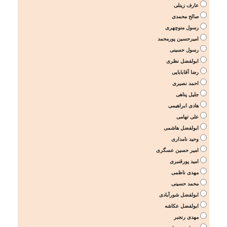
عارف زینلی
صالح محمدی
رسول منوچهری
امیرحسین پورمحمد
رسول حسینی
ابولفضل نظری
رضا آقابابایی
احمد نصیری
جلیل پناهی
هادی ابراهیمی
علی تهامی
ابولفضل هاشمی
وحید نامداری
امیر حسین عسگری
امید پورقنبری
مهدی ناظمی
محمد حسینی
ابولفضل شورآبادی
ابولفضل عکاشه
مهدی رنجبر