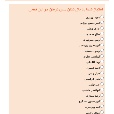
امتیاز شما به بازیکنان مس کرمان در این فصل
مجید بهروزی
امیر حسین بهزادی
عارف زینلی
صالح محمدی
رسول منوچهری
امیرحسین پورمحمد
رسول حسینی
ابولفضل نظری
رضا آقابابایی
احمد نصیری
جلیل پناهی
هادی ابراهیمی
علی تهامی
ابولفضل هاشمی
وحید نامداری
امیر حسین عسگری
امید پورقنبری
مهدی ناظمی