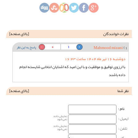
نظرات خوانندگان
[
بالای صفحه
]
0
1
1)
Mahmood mizani
پاسخ به این نظر
دوشنبه 16 تیر ماه 1404 ساعت 16:43
با ارزوی توفیق و موفقیت و با این امید که اشنایان انتخابی شایسته انجام
داده باشند
نظر شما
[
بالای صفحه
]
نام‌ :
نمایش داده
ایمیل :
نمی‌شود
نمایش داده
تلفن :
نمی‌شود