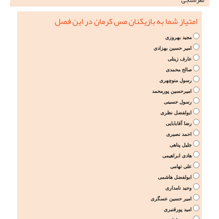
امتیاز شما به بازیکنان مس کرمان در این فصل
مجید بهروزی
امیر حسین بهزادی
عارف زینلی
صالح محمدی
رسول منوچهری
امیرحسین پورمحمد
رسول حسینی
ابولفضل نظری
رضا آقابابایی
احمد نصیری
جلیل پناهی
هادی ابراهیمی
علی تهامی
ابولفضل هاشمی
وحید نامداری
امیر حسین عسگری
امید پورقنبری