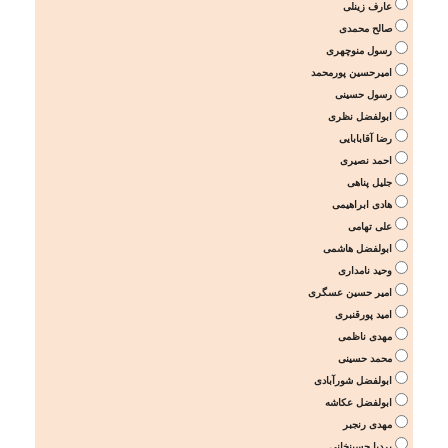
عارف زینلی
صالح محمدی
رسول منوچهری
امیرحسین پورمحمد
رسول حسینی
ابولفضل نظری
رضا آقابابایی
احمد نصیری
جلیل پناهی
هادی ابراهیمی
علی تهامی
ابولفضل هاشمی
وحید نامداری
امیر حسین عسگری
امید پورقنبری
مهدی ناظمی
محمد حسینی
ابولفضل شورآبادی
ابولفضل عکاشه
مهدی رنجبر
بردیا حسینخانی