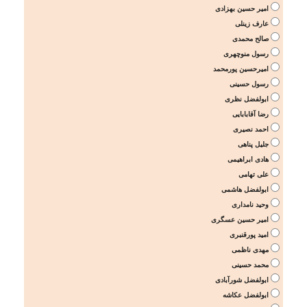
امیر حسین بهزادی
عارف زینلی
صالح محمدی
رسول منوچهری
امیرحسین پورمحمد
رسول حسینی
ابولفضل نظری
رضا آقابابایی
احمد نصیری
جلیل پناهی
هادی ابراهیمی
علی تهامی
ابولفضل هاشمی
وحید نامداری
امیر حسین عسگری
امید پورقنبری
مهدی ناظمی
محمد حسینی
ابولفضل شورآبادی
ابولفضل عکاشه