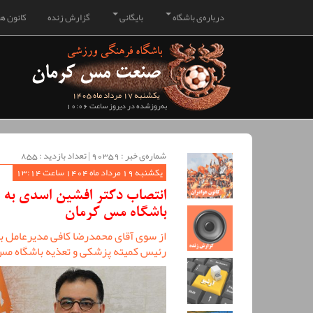
درباره‌ی باشگاه
بایگانی
گزارش زنده
کانون هو
یکشنبه 17 مرداد ماه 1405
به‌روزشده در دیروز ساعت 10:06
شماره‌ی خبر : ‌90359 | تعداد بازدید : 855
یکشنبه 19 مرداد ماه 1404 ساعت 13:14
انتصاب دکتر افشین اسدی به 
باشگاه مس کرمان
از سوی آقای محمدرضا کافی مدیرعامل ب
رئیس کمیته پزشکی و تعذیه باشگاه م