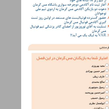
از تیم زیر 18 ساله های خود
آغاز ثبت نام آکادمی دوچرخه سواری باشگاه مس کرمان
دعوت دو بازیکن آکادمی مس کرمان به اردوی تیم ملی
نوجوانان
حضور گسترده فوتبالیست های مستعد در اولین روز تست
گیری آکادمی فوتبال مس کرمان
تسلیت به آقای نوروزپور از اعضای کادر پزشکی تیم فوتبال
مس کرمان
VAR به لیگ یک می آید؟!
رسنجی
امتیاز شما به بازیکنان مس کرمان در این فصل
مجید بهروزی
امیر حسین بهزادی
عارف زینلی
صالح محمدی
رسول منوچهری
امیرحسین پورمحمد
رسول حسینی
ابولفضل نظری
رضا آقابابایی