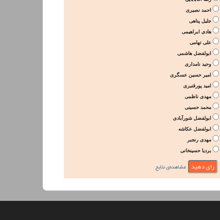
احمد نصیری
جلیل پناهی
هادی ابراهیمی
علی تهامی
ابولفضل هاشمی
وحید نامداری
امیر حسین عسگری
امید پورقنبری
مهدی ناظمی
محمد حسینی
ابولفضل شورآبادی
ابولفضل عکاشه
مهدی رنجبر
بردیا حسینخانی
مشاهده‌ی نتایج