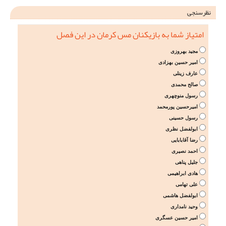
نظرسنجی
امتیاز شما به بازیکنان مس کرمان در این فصل
مجید بهروزی
امیر حسین بهزادی
عارف زینلی
صالح محمدی
رسول منوچهری
امیرحسین پورمحمد
رسول حسینی
ابولفضل نظری
رضا آقابابایی
احمد نصیری
جلیل پناهی
هادی ابراهیمی
علی تهامی
ابولفضل هاشمی
وحید نامداری
امیر حسین عسگری