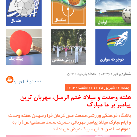
شماره‌ی خبر : ‌90436 | تعداد بازدید : 534
نسخه‌ی قابل چاپ
جمعه 14 شهریور ماه 1404 ساعت 14:22
هفته وحدت و میلاد ختم الرسل، مهربان ترین
پیامبر بر ما مبارک
باشگاه فرهنگی ورزشی صنعت مس کرمان فرا رسیدن هفته وحدت
و ایام مبارک میلاد پیامبر مهربانی حضرت محمد مصطفی(ص) را به
عموم مسلمین جهان تبریک عرض می نماید.