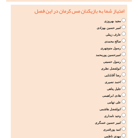
امتیاز شما به بازیکنان مس کرمان در این فصل
مجید بهروزی
امیر حسین بهزادی
عارف زینلی
صالح محمدی
رسول منوچهری
امیرحسین پورمحمد
رسول حسینی
ابولفضل نظری
رضا آقابابایی
احمد نصیری
جلیل پناهی
هادی ابراهیمی
علی تهامی
ابولفضل هاشمی
وحید نامداری
امیر حسین عسگری
امید پورقنبری
مهدی ناظمی