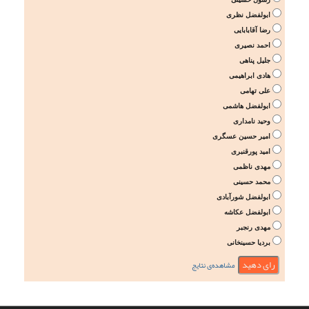
ابولفضل نظری
رضا آقابابایی
احمد نصیری
جلیل پناهی
هادی ابراهیمی
علی تهامی
ابولفضل هاشمی
وحید نامداری
امیر حسین عسگری
امید پورقنبری
مهدی ناظمی
محمد حسینی
ابولفضل شورآبادی
ابولفضل عکاشه
مهدی رنجبر
بردیا حسینخانی
مشاهده‌ی نتایج