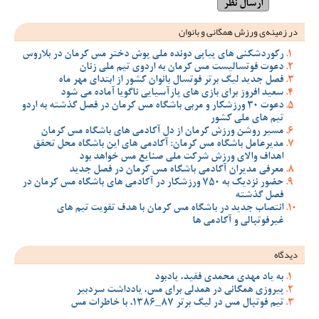
در زمینه‌ی ورزش همگانی و بانوان
رکوردشکنی های پیاپی دونده ملی پوش دختر مس کرمان در بلاروس
دعوت فوتسالیست مس کرمان به اردوی تیم ملی زنان
فصل جدید لیگ برتر فوتسال بانوان کشور از ابتدای مهر ماه
سعید افروز برای بازی های پارآسیایی ناگویا آماده می شود
دعوت 30 ورزشکار و مربی باشگاه مس کرمان در فصل گذشته به اردو
تیم های ملی کشور
مسیر روشن ورزش کرمان از دل آکادمی های باشگاه مس کرمان
مدیرعامل باشگاه مس کرمان: آکادمی های این باشگاه محل تحقق
اهداف والای ورزش شرکت ملی صنایع مس خواهد بود
معرفی مدیران آکادمی باشگاه مس کرمان در فصل جدید
حضور نزدیک به 750 ورزشکار در آکادمی های باشگاه مس کرمان در
فصل گذشته
انتصاب جدید در باشگاه مس کرمان با هدف تقویت تیم‌ های
غیرفوتبالی و آکادمی‌ ها
دیدگاه
به یاد مهدی محمدی فقید، یادبود
پیروزی همگانی در همدلی برای مس، یادداشت سردبیر
تیم فوتبال مس در لیگ برتر 87_1386، با خاطرات مس