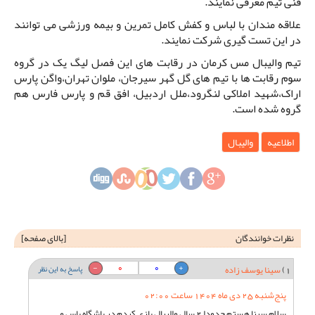
فنی تیم معرفی نمایند.
علاقه مندان با لباس و کفش کامل تمرین و بیمه ورزشی می توانند
در این تست گیری شرکت نمایند.
تیم والیبال مس کرمان در رقابت های این فصل لیگ‌ یک در گروه
سوم رقابت ها با تیم های گل گهر سیرجان، ملوان تهران،واگن پارس
اراک،شهید املاکی لنگرود،ملل اردبیل، افق قم و پارس فارس هم
گروه شده است.
اطلاعیه
والیبال
نظرات خوانندگان
[
بالای صفحه
]
0
0
1)
سینا یوسف زاده
پاسخ به این نظر
پنج‌شنبه 25 دی ماه 1404 ساعت 02:00
سلام سینا هستم حدودا 2 سال والیبال بازی کردم در باشگاه پاس و