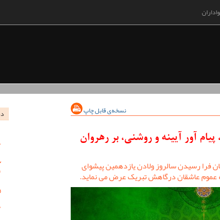
اداران
نسخه‌ی قابل چاپ
در
یام آور آیینه و روشنی، بر رهروان
 فرا رسیدن سالروز ولادن یازدهمین پیشوای
ه عموم عاشقان درگاهش تبریک عرض می نماید.