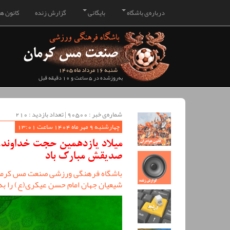
درباره‌ی باشگاه
بایگانی
گزارش زنده
کانون هو
شنبه 16 مرداد ماه 1405
به‌روزشده در 5 ساعت و 10 دقیقه قبل
شماره‌ی خبر : ‌90500 | تعداد بازدید : 210
چهارشنبه 9 مهر ماه 1404 ساعت 13:01
میلاد یازدهمین حجت خداوند، پ
صدیقش مبارک باد
باشگاه فرهنگی ورزشی صنعت مس کرمان
شیعیان جهان امام حسن عیکری(ع) را ب