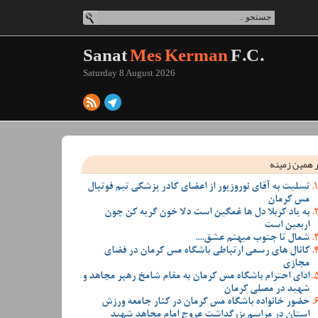
Sanat
Mes Kerman
F.C.
Saturday 8 August 2026
 همین زمینه
تسلیت به آقای نوروزپور از اعضای کادر پزشکی تیم فوتبال
مس کرمان
به یاد کربلا دل ها غمگین است دلا خون گریه کن چون
اربعین است
شمال تا جنوب میهنم عشق....
کانال های رسمی ارتباطی باشگاه مس کرمان در فضای
مجازی
ادای احترام باشگاه مس کرمان به مقام شامخ رهبر مجاهد و
شهید در مصلی کرمان
حضور خانواده باشگاه مس کرمان در کنار جامعه ورزش
استان در مراسم بزرگداشت عروج امام مجاهد شهید