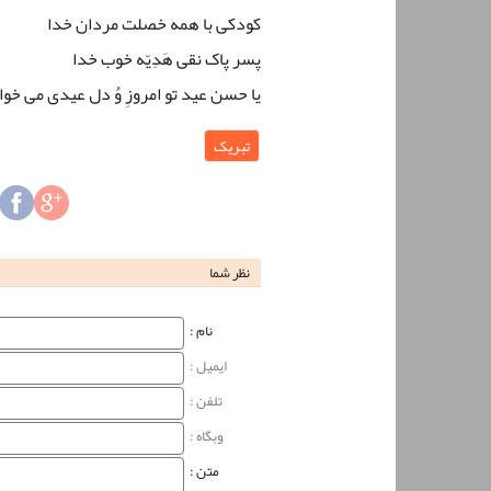
کودکی با همه خصلت مردان خدا
پسر پاک نقی هَدِیّه خوب خدا
یا حسن عید تو امروزِ وُ دل عیدی می خوا
تبریک
نظر شما
نام‌ :
ایمیل :
تلفن :
وبگاه‌ :
متن :