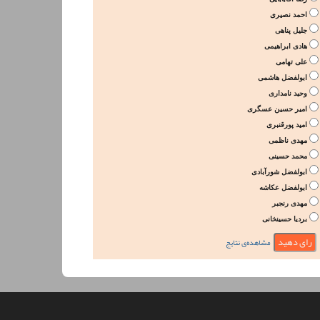
احمد نصیری
جلیل پناهی
هادی ابراهیمی
علی تهامی
ابولفضل هاشمی
وحید نامداری
امیر حسین عسگری
امید پورقنبری
مهدی ناظمی
محمد حسینی
ابولفضل شورآبادی
ابولفضل عکاشه
مهدی رنجبر
بردیا حسینخانی
مشاهده‌ی نتایج