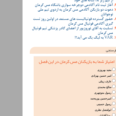
از تیم زیر 18 ساله های خود
آغاز ثبت نام آکادمی دوچرخه سواری باشگاه مس کرمان
دعوت دو بازیکن آکادمی مس کرمان به اردوی تیم ملی
نوجوانان
حضور گسترده فوتبالیست های مستعد در اولین روز تست
گیری آکادمی فوتبال مس کرمان
تسلیت به آقای نوروزپور از اعضای کادر پزشکی تیم فوتبال
مس کرمان
VAR به لیگ یک می آید؟!
رسنجی
امتیاز شما به بازیکنان مس کرمان در این فصل
مجید بهروزی
امیر حسین بهزادی
عارف زینلی
صالح محمدی
رسول منوچهری
امیرحسین پورمحمد
رسول حسینی
ابولفضل نظری
رضا آقابابایی