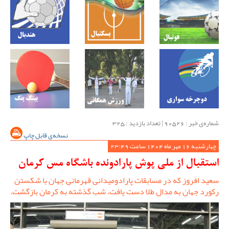
شماره‌ی خبر : ‌90526 | تعداد بازدید : 325
نسخه‌ی قابل چاپ
چهارشنبه 16 مهر ماه 1404 ساعت 23:49
استقبال از ملی پوش پارادونده باشگاه مس کرمان
سعید افروز که در مسابقات پارادومیدانی قهرمانی جهان با شکستن
رکورد جهان به مدال طلا دست یافت، شب گذشته به کرمان بازگشت.