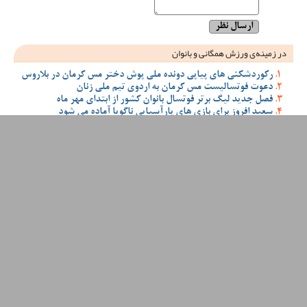
در زمینه‌ی ورزش همگانی و بانوان
رکوردشکنی های پیاپی دونده ملی پوش دختر مس کرمان در بلاروس
دعوت فوتسالیست مس کرمان به اردوی تیم ملی زنان
فصل جدید لیگ برتر فوتسال بانوان کشور از ابتدای مهر ماه
سعید افروز برای بازی های پارآسیایی ناگویا آماده می شود
دعوت 30 ورزشکار و مربی باشگاه مس کرمان در فصل گذشته به اردو
تیم های ملی کشور
مسیر روشن ورزش کرمان از دل آکادمی های باشگاه مس کرمان
مدیرعامل باشگاه مس کرمان: آکادمی های این باشگاه محل تحقق
اهداف والای ورزش شرکت ملی صنایع مس خواهد بود
معرفی مدیران آکادمی باشگاه مس کرمان در فصل جدید
حضور نزدیک به 750 ورزشکار در آکادمی های باشگاه مس کرمان در
فصل گذشته
انتصاب جدید در باشگاه مس کرمان با هدف تقویت تیم‌ های
غیرفوتبالی و آکادمی‌ ها
دیدگاه
به یاد مهدی محمدی فقید، یادبود
پیروزی همگانی در همدلی برای مس، یادداشت سردبیر