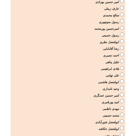
امیر حسین بهزادی
عارف زینلی
صالح محمدی
رسول منوچهری
امیرحسین پورمحمد
رسول حسینی
ابولفضل نظری
رضا آقابابایی
احمد نصیری
جلیل پناهی
هادی ابراهیمی
علی تهامی
ابولفضل هاشمی
وحید نامداری
امیر حسین عسگری
امید پورقنبری
مهدی ناظمی
محمد حسینی
ابولفضل شورآبادی
ابولفضل عکاشه
مهدی رنجبر