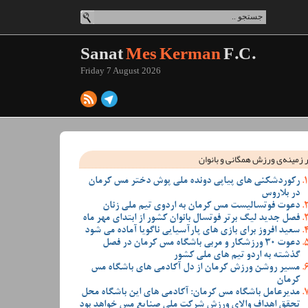
Sanat
Mes Kerman
F.C.
Friday 7 August 2026
 زمینه‌ی ورزش همگانی و بانوان
رکوردشکنی های پیاپی دونده ملی پوش دختر مس کرمان
در بلاروس
دعوت فوتسالیست مس کرمان به اردوی تیم ملی زنان
فصل جدید لیگ برتر فوتسال بانوان کشور از ابتدای مهر ماه
سعید افروز برای بازی های پارآسیایی ناگویا آماده می شود
دعوت 30 ورزشکار و مربی باشگاه مس کرمان در فصل
گذشته به اردو تیم های ملی کشور
مسیر روشن ورزش کرمان از دل آکادمی های باشگاه مس
کرمان
مدیرعامل باشگاه مس کرمان: آکادمی های این باشگاه محل
تحقق اهداف والای ورزش شرکت ملی صنایع مس خواهد بود