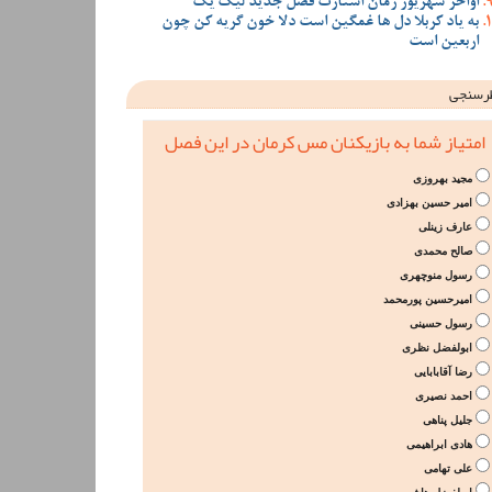
اواخر شهریور زمان استارت فصل جدید لیگ یک
به یاد کربلا دل ها غمگین است دلا خون گریه کن چون
اربعین است
رسنجی
امتیاز شما به بازیکنان مس کرمان در این فصل
مجید بهروزی
امیر حسین بهزادی
عارف زینلی
صالح محمدی
رسول منوچهری
امیرحسین پورمحمد
رسول حسینی
ابولفضل نظری
رضا آقابابایی
احمد نصیری
جلیل پناهی
هادی ابراهیمی
علی تهامی