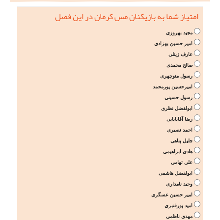
امتیاز شما به بازیکنان مس کرمان در این فصل
مجید بهروزی
امیر حسین بهزادی
عارف زینلی
صالح محمدی
رسول منوچهری
امیرحسین پورمحمد
رسول حسینی
ابولفضل نظری
رضا آقابابایی
احمد نصیری
جلیل پناهی
هادی ابراهیمی
علی تهامی
ابولفضل هاشمی
وحید نامداری
امیر حسین عسگری
امید پورقنبری
مهدی ناظمی