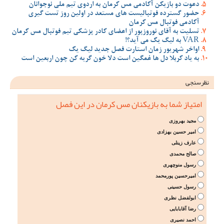
دعوت دو بازیکن آکادمی مس کرمان به اردوی تیم ملی نوجوانان
حضور گسترده فوتبالیست های مستعد در اولین روز تست گیری
آکادمی فوتبال مس کرمان
تسلیت به آقای نوروزپور از اعضای کادر پزشکی تیم فوتبال مس کرمان
VAR به لیگ یک می آید؟!
اواخر شهریور زمان استارت فصل جدید لیگ یک
به یاد کربلا دل ها غمگین است دلا خون گریه کن چون اربعین است
نظرسنجی
امتیاز شما به بازیکنان مس کرمان در این فصل
مجید بهروزی
امیر حسین بهزادی
عارف زینلی
صالح محمدی
رسول منوچهری
امیرحسین پورمحمد
رسول حسینی
ابولفضل نظری
رضا آقابابایی
احمد نصیری