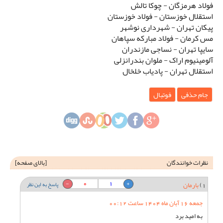
فولاد هرمزگان - چوکا تالش
استقلال خوزستان - فولاد خوزستان
پیکان تهران - شهرداری نوشهر
مس کرمان - فولاد مبارکه سپاهان
سایپا تهران - نساجی مازندران
آلومینیوم اراک - ملوان بندرانزلی
استقلال تهران - پادیاب خلخال
جام حذفی
فوتبال
نظرات خوانندگان
[
بالای صفحه
]
0
1
1)
بارمان
پاسخ به این نظر
جمعه 16 آبان ماه 1404 ساعت 00:12
به امید برد