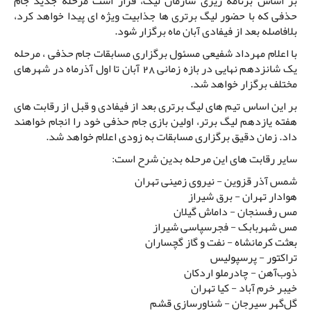
بر اساس برنامه ریزی سازمان لیگ، قرار است مرحله جدید جام
حذفی که با حضور لیگ برتری ها جذابیت ویژه ای پیدا خواهد کرد،
بلافاصله بعد از فیفادی آبان ماه برگزار شود.
با اعلام مهرداد شفیعی مسئول برگزاری مسابقات جام حذفی ، مرحله
یک شانزدهم نهایی در بازه زمانی 28 آبان تا اول آذرماه در شهرهای
مختلف برگزار خواهد شد.
بر این اساس تیم های لیگ برتری بعد از فیفادی و قبل از رقابت های
هفته یازدهم لیگ برتر، اولین بازی جام حذفی خود را انجام خواهند
داد. زمان دقیق برگزاری مسابقات به زودی اعلام خواهد شد.
سایر رقابت های این مرحله بدین شرح است:
شمس آذر قزوین - نیروی زمینی تهران
هوادار تهران - برق شیراز
مس رفسنجان - داماش گیلان
مس شهربابک - فجرسپاسی شیراز
بعثت کرمانشاه - نفت و گاز گچساران
تراکتور - پرسپولیس
ذوب‌آهن - چادرملو اردکان
خیبر خرم آباد - کیا تهران
گل‌گهر سیرجان - شناورسازی قشم