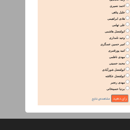
احمد نصیری
جلیل پناهی
هادی ابراهیمی
علی تهامی
ابولفضل هاشمی
وحید نامداری
امیر حسین عسگری
امید پورقنبری
مهدی ناظمی
محمد حسینی
ابولفضل شورآبادی
ابولفضل عکاشه
مهدی رنجبر
بردیا حسینخانی
مشاهده‌ی نتایج