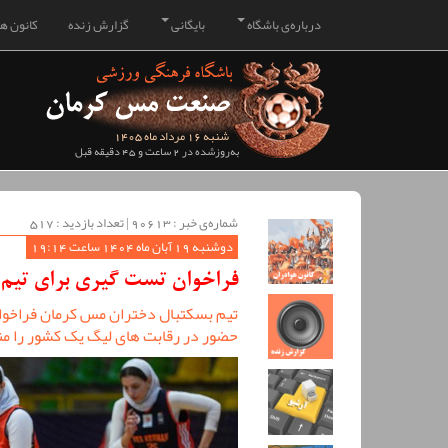
درباره‌ی باشگاه
بایگانی
گزارش زنده
کانون هو
شنبه 16 مرداد ماه 1405
به‌روزشده در 2 ساعت و 45 دقیقه قبل
شماره‌ی خبر : ‌90613 | تعداد بازدید : 517
دوشنبه 19 آبان ماه 1404 ساعت 19:14
فراخوان تست گیری برای تیم
تیم بسکتبال دختران مس کرمان فراخوان
حضور در رقابت های لیگ یک کشور را من