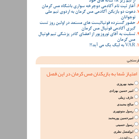
از تیم زیر 18 ساله های خود
آغاز ثبت نام آکادمی دوچرخه سواری باشگاه مس کرمان
دعوت دو بازیکن آکادمی مس کرمان به اردوی تیم ملی
نوجوانان
حضور گسترده فوتبالیست های مستعد در اولین روز تست
گیری آکادمی فوتبال مس کرمان
تسلیت به آقای نوروزپور از اعضای کادر پزشکی تیم فوتبال
مس کرمان
VAR به لیگ یک می آید؟!
رسنجی
امتیاز شما به بازیکنان مس کرمان در این فصل
مجید بهروزی
امیر حسین بهزادی
عارف زینلی
صالح محمدی
رسول منوچهری
امیرحسین پورمحمد
رسول حسینی
ابولفضل نظری
رضا آقابابایی