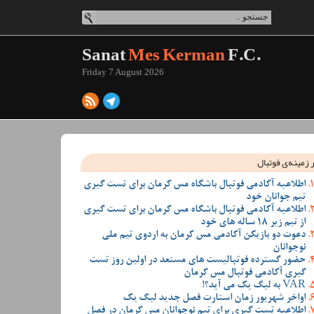
Sanat
Mes Kerman
F.C.
Friday 7 August 2026
 زمینه‌ی فوتبال
اطلاعیه آکادمی فوتبال باشگاه مس کرمان برای تست گیری
تیم جوانان خود
اطلاعیه آکادمی فوتبال باشگاه مس کرمان برای تست گیری
از تیم زیر 18 ساله های خود
دعوت دو بازیکن آکادمی مس کرمان به اردوی تیم ملی
نوجوانان
حضور گسترده فوتبالیست های مستعد در اولین روز تست
گیری آکادمی فوتبال مس کرمان
VAR به لیگ یک می آید؟!
اواخر شهریور زمان استارت فصل جدید لیگ یک
اطلاعیه تست گیری برای تیم نوجوانان مس کرمان در فصل