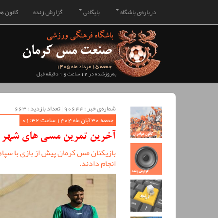
درباره‌ی باشگاه
بایگانی
گزارش زنده
کانون هو
جمعه 15 مرداد ماه 1405
به‌روزشده در 12 ساعت و 1 دقیقه قبل
شماره‌ی خبر : ‌90644 | تعداد بازدید : 663
جمعه 30 آبان ماه 1404 ساعت 01:32
آخرین تمرین مسی های شهر کر
بازیکنان مس کرمان پیش از بازی با سپا
انجام دادند.