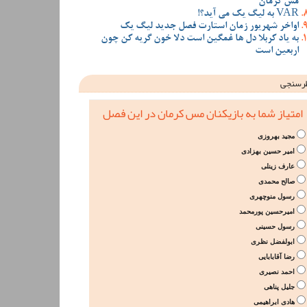
مس کرمان
VAR به لیگ یک می آید؟!
اواخر شهریور زمان استارت فصل جدید لیگ یک
به یاد کربلا دل ها غمگین است دلا خون گریه کن چون
اربعین است
رسنجی
امتیاز شما به بازیکنان مس کرمان در این فصل
مجید بهروزی
امیر حسین بهزادی
عارف زینلی
صالح محمدی
رسول منوچهری
امیرحسین پورمحمد
رسول حسینی
ابولفضل نظری
رضا آقابابایی
احمد نصیری
جلیل پناهی
هادی ابراهیمی