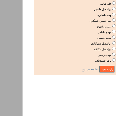
علی تهامی
ابولفضل هاشمی
وحید نامداری
امیر حسین عسگری
امید پورقنبری
مهدی ناظمی
محمد حسینی
ابولفضل شورآبادی
ابولفضل عکاشه
مهدی رنجبر
بردیا حسینخانی
مشاهده‌ی نتایج