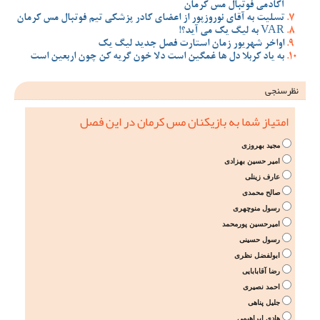
آکادمی فوتبال مس کرمان
تسلیت به آقای نوروزپور از اعضای کادر پزشکی تیم فوتبال مس کرمان
VAR به لیگ یک می آید؟!
اواخر شهریور زمان استارت فصل جدید لیگ یک
به یاد کربلا دل ها غمگین است دلا خون گریه کن چون اربعین است
نظرسنجی
امتیاز شما به بازیکنان مس کرمان در این فصل
مجید بهروزی
امیر حسین بهزادی
عارف زینلی
صالح محمدی
رسول منوچهری
امیرحسین پورمحمد
رسول حسینی
ابولفضل نظری
رضا آقابابایی
احمد نصیری
جلیل پناهی
هادی ابراهیمی