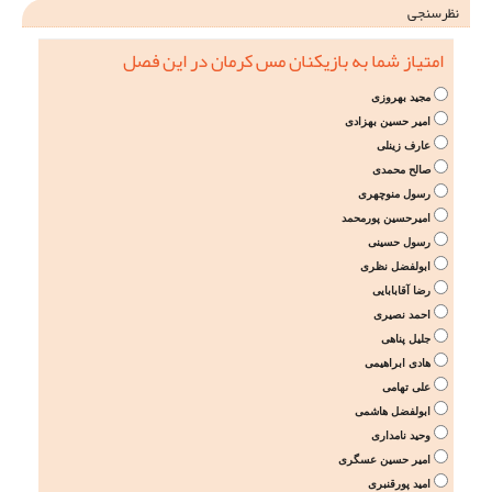
نظرسنجی
امتیاز شما به بازیکنان مس کرمان در این فصل
مجید بهروزی
امیر حسین بهزادی
عارف زینلی
صالح محمدی
رسول منوچهری
امیرحسین پورمحمد
رسول حسینی
ابولفضل نظری
رضا آقابابایی
احمد نصیری
جلیل پناهی
هادی ابراهیمی
علی تهامی
ابولفضل هاشمی
وحید نامداری
امیر حسین عسگری
امید پورقنبری