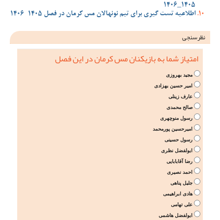
1405_1406
اطلاعیه تست گیری برای تیم نونهالان مس کرمان در فصل 1405-1406
نظرسنجی
امتیاز شما به بازیکنان مس کرمان در این فصل
مجید بهروزی
امیر حسین بهزادی
عارف زینلی
صالح محمدی
رسول منوچهری
امیرحسین پورمحمد
رسول حسینی
ابولفضل نظری
رضا آقابابایی
احمد نصیری
جلیل پناهی
هادی ابراهیمی
علی تهامی
ابولفضل هاشمی