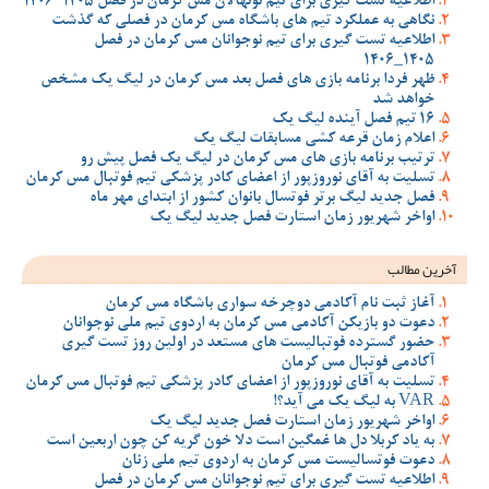
اطلاعیه تست گیری برای تیم نونهالان مس کرمان در فصل 1405-1406
نگاهی به عملکرد تیم های باشگاه مس کرمان در فصلی که گذشت
اطلاعیه تست گیری برای تیم نوجوانان مس کرمان در فصل
1405_1406
ظهر فردا برنامه بازی های فصل بعد مس کرمان در لیگ یک مشخص
خواهد شد
16 تیم فصل آینده لیگ یک
اعلام زمان قرعه کشی مسابقات لیگ یک
ترتیب برنامه بازی های مس کرمان در لیگ یک فصل پیش رو
تسلیت به آقای نوروزپور از اعضای کادر پزشکی تیم فوتبال مس کرمان
فصل جدید لیگ برتر فوتسال بانوان کشور از ابتدای مهر ماه
اواخر شهریور زمان استارت فصل جدید لیگ یک
آخرین مطالب
آغاز ثبت نام آکادمی دوچرخه سواری باشگاه مس کرمان
دعوت دو بازیکن آکادمی مس کرمان به اردوی تیم ملی نوجوانان
حضور گسترده فوتبالیست های مستعد در اولین روز تست گیری
آکادمی فوتبال مس کرمان
تسلیت به آقای نوروزپور از اعضای کادر پزشکی تیم فوتبال مس کرمان
VAR به لیگ یک می آید؟!
اواخر شهریور زمان استارت فصل جدید لیگ یک
به یاد کربلا دل ها غمگین است دلا خون گریه کن چون اربعین است
دعوت فوتسالیست مس کرمان به اردوی تیم ملی زنان
اطلاعیه تست گیری برای تیم نوجوانان مس کرمان در فصل