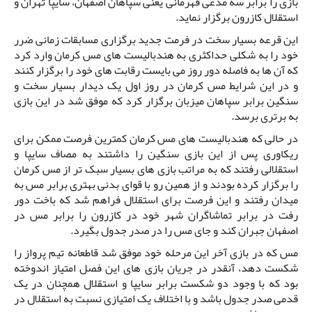
بازی را برابر سه مدعی قهرمانی یعنی سپاهان اصفهان، سایپا تهران و
استقلال کازرون برگزار نماید.
این قرعه بسیار سخت در فرمت جدید برگزاری مسابقات زمانی ضرر
خود را به شکلی حداکثری به هندبالیست های مس کرمان وارد کرد
که آن ها به فاصله دور روز می بایست رقابت های خود را برگزار کنند
و در این شرایط مس کرمان در روز اول یک دیدار بسیار سخت و
سنگین برابر سپاهان میزبان برگزار کرد که موفق شد در این بازی
به برتری برسد.
در حالی که هندبالیست های مس کرمان کمترین فرصت ممکن برای
ریکاوری پس از این بازی سنگین را داشتند به مصاف سایپا و
استقلالی رفتند که به مراتب بازی های بسیار سبک تر از مس کرمان
را برگزار کرده بودند و از همین رو با قوای بدنی بهتری برابر مس به
میدان رفتند و این فرصت برای استقلال فراهم شد که باخت دور
رفت در برابر تماشاگران شهر خود در کازرون را برابر مس در
اصفهان جبران کند و جای مس را در صدر جدول بگیرد.
مس که در بازی آخر این مرحله خود موفق شد قاطعانه تیم پرواز را
شکست دهد، آنقدر در جریان بازی های این فصل امتیاز اندوخته
بود که با وجود دو شکست برابر سایپا و استقلال همچنان در یک
قدمی صدر جدول باشد و با اختلاف یک امتیازی نسبت به استقلال در