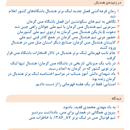
در زمینه‌ی هندبال
زمان قرعه‌کشی فصل جدید لیگ برتر هندبال باشگاه‌های کشور اعلام
شد
نگاهی به تیم های سکونشین این فصل باشگاه مس کرمان
سرمربی تیم هندبال مس کرمان با تیم ملی جوانان راهی چین شد
دعوت 5 بازیکن هندبال مس کرمان به اردوی تیم ملی کشورمان
حضور مربی تیم هندبال مس کرمان در جمع کادر فنی تیم ملی
کاپیتان هندبال مس کرمان: صنایع دیگر استان مثل مس در هندبال
ورود کنند
جام نایب قهرمانی لیگ برتر هندبال در تالار افتخارات باشگاه مس قرار
گرفت
در باب یک میزبانی تاریخی در باشگاه مس کرمان؛ هندبال تنها لیگ
برتر توپی کشور که در کرمان به اتمام رسید
یاد شهدای دانش آموز میناب در مراسم اختتامیه لیگ برتر هندبال در
کرمان زنده بود
امینایی: فقط در یک هفته قهرمانی را از دست دادیم
دیدگاه
به یاد مهدی محمدی فقید، یادبود
پیروزی همگانی در همدلی برای مس، یادداشت سردبیر
تیم فوتبال مس در لیگ برتر 87_1386، با خاطرات مس