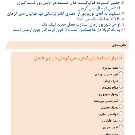
حضور گسترده فوتبالیست های مستعد در اولین روز تست گیری
آکادمی فوتبال مس کرمان
تسلیت به آقای نوروزپور از اعضای کادر پزشکی تیم فوتبال مس کرمان
VAR به لیگ یک می آید؟!
اواخر شهریور زمان استارت فصل جدید لیگ یک
به یاد کربلا دل ها غمگین است دلا خون گریه کن چون اربعین است
نظرسنجی
امتیاز شما به بازیکنان مس کرمان در این فصل
مجید بهروزی
امیر حسین بهزادی
عارف زینلی
صالح محمدی
رسول منوچهری
امیرحسین پورمحمد
رسول حسینی
ابولفضل نظری
رضا آقابابایی
احمد نصیری
جلیل پناهی