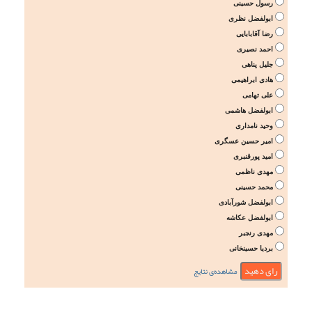
رسول حسینی
ابولفضل نظری
رضا آقابابایی
احمد نصیری
جلیل پناهی
هادی ابراهیمی
علی تهامی
ابولفضل هاشمی
وحید نامداری
امیر حسین عسگری
امید پورقنبری
مهدی ناظمی
محمد حسینی
ابولفضل شورآبادی
ابولفضل عکاشه
مهدی رنجبر
بردیا حسینخانی
مشاهده‌ی نتایج