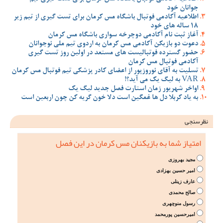
جوانان خود
اطلاعیه آکادمی فوتبال باشگاه مس کرمان برای تست گیری از تیم زیر
18 ساله های خود
آغاز ثبت نام آکادمی دوچرخه سواری باشگاه مس کرمان
دعوت دو بازیکن آکادمی مس کرمان به اردوی تیم ملی نوجوانان
حضور گسترده فوتبالیست های مستعد در اولین روز تست گیری
آکادمی فوتبال مس کرمان
تسلیت به آقای نوروزپور از اعضای کادر پزشکی تیم فوتبال مس کرمان
VAR به لیگ یک می آید؟!
اواخر شهریور زمان استارت فصل جدید لیگ یک
به یاد کربلا دل ها غمگین است دلا خون گریه کن چون اربعین است
نظرسنجی
امتیاز شما به بازیکنان مس کرمان در این فصل
مجید بهروزی
امیر حسین بهزادی
عارف زینلی
صالح محمدی
رسول منوچهری
امیرحسین پورمحمد