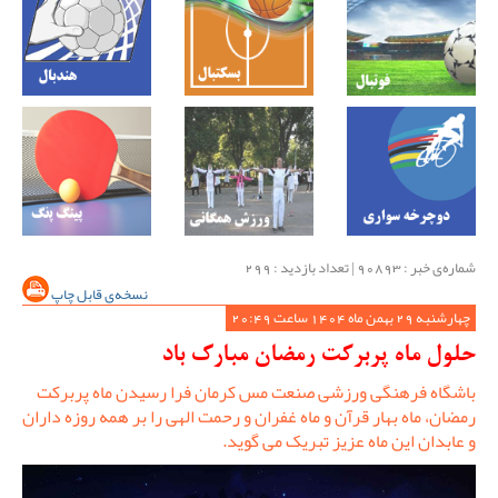
شماره‌ی خبر : ‌90893 | تعداد بازدید : 299
نسخه‌ی قابل چاپ
چهارشنبه 29 بهمن ماه 1404 ساعت 20:49
حلول ماه پربرکت رمضان مبارک باد
باشگاه فرهنگی ورزشی صنعت مس کرمان فرا رسیدن ماه پربرکت
رمضان، ماه بهار قرآن و ماه غفران و رحمت الهی را بر همه روزه داران
و عابدان این ماه عزیز تبریک می گوید.