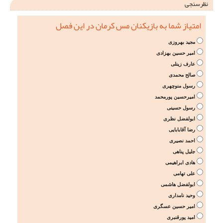
نظرسنجی
امتیاز شما به بازیکنان مس کرمان در این فصل
مجید بهروزی
امیر حسین بهزادی
عارف زینلی
صالح محمدی
رسول منوچهری
امیرحسین پورمحمد
رسول حسینی
ابولفضل نظری
رضا آقابابایی
احمد نصیری
جلیل پناهی
هادی ابراهیمی
علی تهامی
ابولفضل هاشمی
وحید نامداری
امیر حسین عسگری
امید پورقنبری