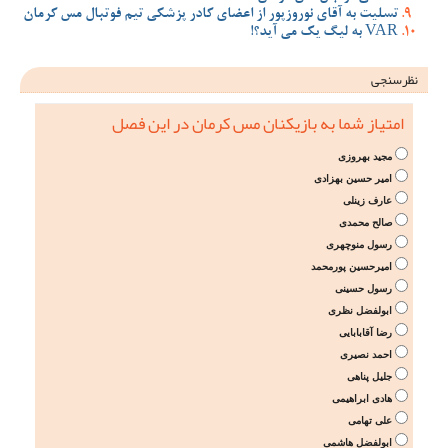
تسلیت به آقای نوروزپور از اعضای کادر پزشکی تیم فوتبال مس کرمان
VAR به لیگ یک می آید؟!
نظرسنجی
امتیاز شما به بازیکنان مس کرمان در این فصل
مجید بهروزی
امیر حسین بهزادی
عارف زینلی
صالح محمدی
رسول منوچهری
امیرحسین پورمحمد
رسول حسینی
ابولفضل نظری
رضا آقابابایی
احمد نصیری
جلیل پناهی
هادی ابراهیمی
علی تهامی
ابولفضل هاشمی