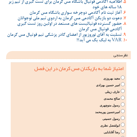
اطلاعیه آکادمی فوتبال باشگاه مس کرمان برای تست گیری از تیم زیر
18 ساله های خود
آغاز ثبت نام آکادمی دوچرخه سواری باشگاه مس کرمان
دعوت دو بازیکن آکادمی مس کرمان به اردوی تیم ملی نوجوانان
حضور گسترده فوتبالیست های مستعد در اولین روز تست گیری
آکادمی فوتبال مس کرمان
تسلیت به آقای نوروزپور از اعضای کادر پزشکی تیم فوتبال مس کرمان
VAR به لیگ یک می آید؟!
نظرسنجی
امتیاز شما به بازیکنان مس کرمان در این فصل
مجید بهروزی
امیر حسین بهزادی
عارف زینلی
صالح محمدی
رسول منوچهری
امیرحسین پورمحمد
رسول حسینی
ابولفضل نظری
رضا آقابابایی