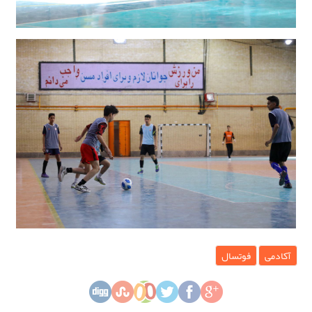
آکادمی
فوتسال