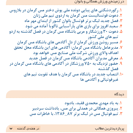
در زمینه‌ی ورزش همگانی و بانوان
رکوردشکنی های پیاپی دونده ملی پوش دختر مس کرمان در بلاروس
دعوت فوتسالیست مس کرمان به اردوی تیم ملی زنان
فصل جدید لیگ برتر فوتسال بانوان کشور از ابتدای مهر ماه
سعید افروز برای بازی های پارآسیایی ناگویا آماده می شود
دعوت 30 ورزشکار و مربی باشگاه مس کرمان در فصل گذشته به اردو
تیم های ملی کشور
مسیر روشن ورزش کرمان از دل آکادمی های باشگاه مس کرمان
مدیرعامل باشگاه مس کرمان: آکادمی های این باشگاه محل تحقق
اهداف والای ورزش شرکت ملی صنایع مس خواهد بود
معرفی مدیران آکادمی باشگاه مس کرمان در فصل جدید
حضور نزدیک به 750 ورزشکار در آکادمی های باشگاه مس کرمان در
فصل گذشته
انتصاب جدید در باشگاه مس کرمان با هدف تقویت تیم‌ های
غیرفوتبالی و آکادمی‌ ها
دیدگاه
به یاد مهدی محمدی فقید، یادبود
پیروزی همگانی در همدلی برای مس، یادداشت سردبیر
تیم فوتبال مس در لیگ برتر 87_1386، با خاطرات مس
پربازدیدترین‌ مطالب