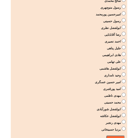
صالح محمدی
رسول منوچهری
امیرحسین پورمحمد
رسول حسینی
ابولفضل نظری
رضا آقابابایی
احمد نصیری
جلیل پناهی
هادی ابراهیمی
علی تهامی
ابولفضل هاشمی
وحید نامداری
امیر حسین عسگری
امید پورقنبری
مهدی ناظمی
محمد حسینی
ابولفضل شورآبادی
ابولفضل عکاشه
مهدی رنجبر
بردیا حسینخانی