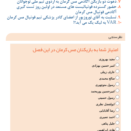
دعوت دو بازیکن آکادمی مس کرمان به اردوی تیم ملی نوجوانان
حضور گسترده فوتبالیست های مستعد در اولین روز تست گیری
آکادمی فوتبال مس کرمان
تسلیت به آقای نوروزپور از اعضای کادر پزشکی تیم فوتبال مس کرمان
VAR به لیگ یک می آید؟!
نظرسنجی
امتیاز شما به بازیکنان مس کرمان در این فصل
مجید بهروزی
امیر حسین بهزادی
عارف زینلی
صالح محمدی
رسول منوچهری
امیرحسین پورمحمد
رسول حسینی
ابولفضل نظری
رضا آقابابایی
احمد نصیری
جلیل پناهی
هادی ابراهیمی