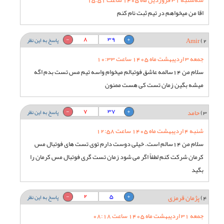
سه‌شنبه 31 فروردین ماه 1405 ساعت 15:51
اقا من میخواهم در تیم ثبت نام کنم
8
39
2)
Amir
پاسخ به این نظر
جمعه 3 اردیبهشت ماه 1405 ساعت 10:33
سلام من 14سالمه عاشق فوتبالم میخوام واسه تیم مس تست بدم اگه
میشه بگین زمان تست کی هست ممنون
7
37
3)
حامد
پاسخ به این نظر
شنبه 4 اردیبهشت ماه 1405 ساعت 12:58
سلام من 14سالم است. خیلی دوست دارم توی تست های فوتبال مس
کرمان شرکت کنم لطفاً اگر می شود زمان تست گری فوتبال مس کرمان را
بگید
2
5
4)
پژمان قرمزی
پاسخ به این نظر
جمعه 31 اردیبهشت ماه 1405 ساعت 08:18