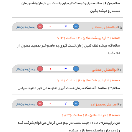
سلام من 16سالمه خیلی دوست دارم توی تست می کرمان باشم زمان
تست رو میشه بگین
0
4
5)
ابوالفضل رمضانی
پاسخ به این نظر
جمعه 31 اردیبهشت ماه 1405 ساعت 17:29
سلاماگه میشه لطف کنین زمان تست گیری به ماهم خبر بدهید ممنون ااز
لطف شما
0
3
6)
ابوالفضل رمضانی
پاسخ به این نظر
جمعه 31 اردیبهشت ماه 1405 ساعت 17:31
سلام 13 سالمه اگه ممکنه زمان تست گیری هم به من خبر دهید سپاس
0
7
7)
امیر علی محمدزاده
پاسخ به این نظر
جمعه 14 خرداد ماه 1405 ساعت 18:36
من برایپسرم11087جهت تست در تیم مس کرمان می‌خوام شرکت کنه
رزومه داره هافبک وسط بازی میکنه