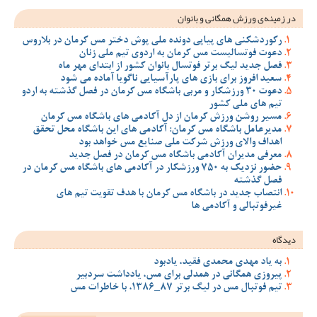
در زمینه‌ی ورزش همگانی و بانوان
رکوردشکنی های پیاپی دونده ملی پوش دختر مس کرمان در بلاروس
دعوت فوتسالیست مس کرمان به اردوی تیم ملی زنان
فصل جدید لیگ برتر فوتسال بانوان کشور از ابتدای مهر ماه
سعید افروز برای بازی های پارآسیایی ناگویا آماده می شود
دعوت 30 ورزشکار و مربی باشگاه مس کرمان در فصل گذشته به اردو
تیم های ملی کشور
مسیر روشن ورزش کرمان از دل آکادمی های باشگاه مس کرمان
مدیرعامل باشگاه مس کرمان: آکادمی های این باشگاه محل تحقق
اهداف والای ورزش شرکت ملی صنایع مس خواهد بود
معرفی مدیران آکادمی باشگاه مس کرمان در فصل جدید
حضور نزدیک به 750 ورزشکار در آکادمی های باشگاه مس کرمان در
فصل گذشته
انتصاب جدید در باشگاه مس کرمان با هدف تقویت تیم‌ های
غیرفوتبالی و آکادمی‌ ها
دیدگاه
به یاد مهدی محمدی فقید، یادبود
پیروزی همگانی در همدلی برای مس، یادداشت سردبیر
تیم فوتبال مس در لیگ برتر 87_1386، با خاطرات مس