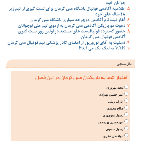
جوانان خود
اطلاعیه آکادمی فوتبال باشگاه مس کرمان برای تست گیری از تیم زیر
18 ساله های خود
آغاز ثبت نام آکادمی دوچرخه سواری باشگاه مس کرمان
دعوت دو بازیکن آکادمی مس کرمان به اردوی تیم ملی نوجوانان
حضور گسترده فوتبالیست های مستعد در اولین روز تست گیری
آکادمی فوتبال مس کرمان
تسلیت به آقای نوروزپور از اعضای کادر پزشکی تیم فوتبال مس کرمان
VAR به لیگ یک می آید؟!
نظرسنجی
امتیاز شما به بازیکنان مس کرمان در این فصل
مجید بهروزی
امیر حسین بهزادی
عارف زینلی
صالح محمدی
رسول منوچهری
امیرحسین پورمحمد
رسول حسینی
ابولفضل نظری