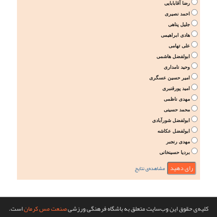
رضا آقابابایی
احمد نصیری
جلیل پناهی
هادی ابراهیمی
علی تهامی
ابولفضل هاشمی
وحید نامداری
امیر حسین عسگری
امید پورقنبری
مهدی ناظمی
محمد حسینی
ابولفضل شورآبادی
ابولفضل عکاشه
مهدی رنجبر
بردیا حسینخانی
مشاهده‌ی نتایج
کلیه‌ی حقوق این وب‌سایت متعلق به باشگاه فرهنگی ورزشی
صنعت مس کرمان
است.