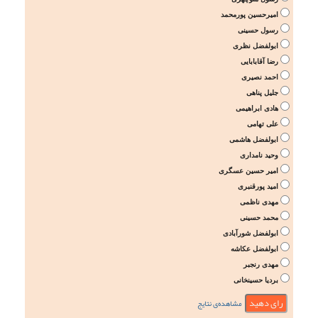
امیرحسین پورمحمد
رسول حسینی
ابولفضل نظری
رضا آقابابایی
احمد نصیری
جلیل پناهی
هادی ابراهیمی
علی تهامی
ابولفضل هاشمی
وحید نامداری
امیر حسین عسگری
امید پورقنبری
مهدی ناظمی
محمد حسینی
ابولفضل شورآبادی
ابولفضل عکاشه
مهدی رنجبر
بردیا حسینخانی
مشاهده‌ی نتایج