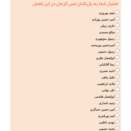
امتیاز شما به بازیکنان مس کرمان در این فصل
مجید بهروزی
امیر حسین بهزادی
عارف زینلی
صالح محمدی
رسول منوچهری
امیرحسین پورمحمد
رسول حسینی
ابولفضل نظری
رضا آقابابایی
احمد نصیری
جلیل پناهی
هادی ابراهیمی
علی تهامی
ابولفضل هاشمی
وحید نامداری
امیر حسین عسگری
امید پورقنبری
مهدی ناظمی
محمد حسینی