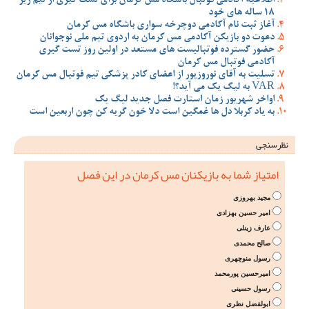
اطلاعیه آکادمی فوتبال باشگاه مس کرمان برای تست گیری از تیم زیر
18 ساله های خود
آغاز ثبت نام آکادمی دوچرخه سواری باشگاه مس کرمان
دعوت دو بازیکن آکادمی مس کرمان به اردوی تیم ملی نوجوانان
حضور گسترده فوتبالیست های مستعد در اولین روز تست گیری
آکادمی فوتبال مس کرمان
تسلیت به آقای نوروزپور از اعضای کادر پزشکی تیم فوتبال مس کرمان
VAR به لیگ یک می آید؟!
اواخر شهریور زمان استارت فصل جدید لیگ یک
به یاد کربلا دل ها غمگین است دلا خون گریه کن چون اربعین است
نظرسنجی
امتیاز شما به بازیکنان مس کرمان در این فصل
مجید بهروزی
امیر حسین بهزادی
عارف زینلی
صالح محمدی
رسول منوچهری
امیرحسین پورمحمد
رسول حسینی
ابولفضل نظری