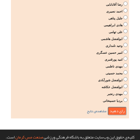
رضا آقابابایی
احمد نصیری
جلیل پناهی
هادی ابراهیمی
علی تهامی
ابولفضل هاشمی
وحید نامداری
امیر حسین عسگری
امید پورقنبری
مهدی ناظمی
محمد حسینی
ابولفضل شورآبادی
ابولفضل عکاشه
مهدی رنجبر
بردیا حسینخانی
مشاهده‌ی نتایج
کلیه‌ی حقوق این وب‌سایت متعلق به باشگاه فرهنگی ورزشی
صنعت مس کرمان
است.