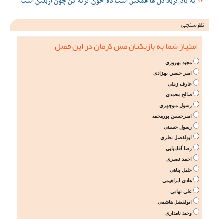
به یاد کربلا دل ها غمگین است دلا خون گریه کن چون اربعین است
نظرسنجی
امتیاز شما به بازیکنان مس کرمان در این فصل
مجید بهروزی
امیر حسین بهزادی
عارف زینلی
صالح محمدی
رسول منوچهری
امیرحسین پورمحمد
رسول حسینی
ابولفضل نظری
رضا آقابابایی
احمد نصیری
جلیل پناهی
هادی ابراهیمی
علی تهامی
ابولفضل هاشمی
وحید نامداری