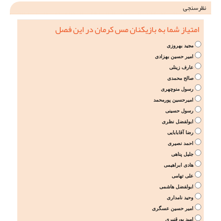
نظرسنجی
امتیاز شما به بازیکنان مس کرمان در این فصل
مجید بهروزی
امیر حسین بهزادی
عارف زینلی
صالح محمدی
رسول منوچهری
امیرحسین پورمحمد
رسول حسینی
ابولفضل نظری
رضا آقابابایی
احمد نصیری
جلیل پناهی
هادی ابراهیمی
علی تهامی
ابولفضل هاشمی
وحید نامداری
امیر حسین عسگری
امید پورقنبری