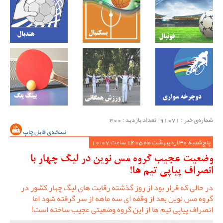
شماره‌ی خبر : ‌91071 | تعداد بازدید : 300
نسخه‌ی قابل چاپ
پنج‌شنبه 30 اردیبهشت ماه 1405 ساعت 10:07
وضعیت عجیب گروه مس نوین در لیگ چهار با
انصراف پیاپی تیم ها!
در حالی که قرار بود از روز گذشته رقابت های لیگ چهار کشور در
گروه مس نوین بعد از وقفه ای سه ماهه از سر گرفته شود اما
انصراف پیاپی تیم ها از این گروه وضعیتی عجیب ساخته است!