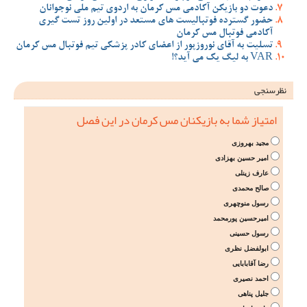
دعوت دو بازیکن آکادمی مس کرمان به اردوی تیم ملی نوجوانان
حضور گسترده فوتبالیست های مستعد در اولین روز تست گیری
آکادمی فوتبال مس کرمان
تسلیت به آقای نوروزپور از اعضای کادر پزشکی تیم فوتبال مس کرمان
VAR به لیگ یک می آید؟!
نظرسنجی
امتیاز شما به بازیکنان مس کرمان در این فصل
مجید بهروزی
امیر حسین بهزادی
عارف زینلی
صالح محمدی
رسول منوچهری
امیرحسین پورمحمد
رسول حسینی
ابولفضل نظری
رضا آقابابایی
احمد نصیری
جلیل پناهی