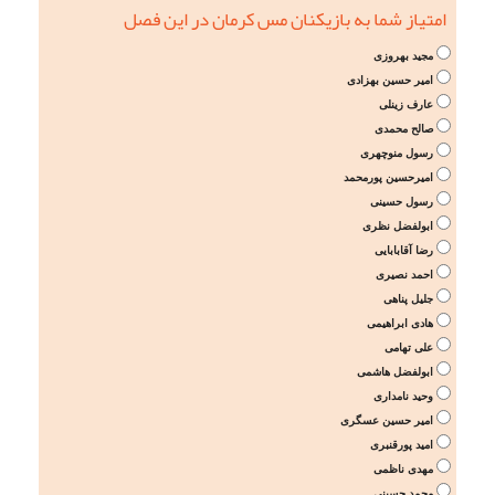
امتیاز شما به بازیکنان مس کرمان در این فصل
مجید بهروزی
امیر حسین بهزادی
عارف زینلی
صالح محمدی
رسول منوچهری
امیرحسین پورمحمد
رسول حسینی
ابولفضل نظری
رضا آقابابایی
احمد نصیری
جلیل پناهی
هادی ابراهیمی
علی تهامی
ابولفضل هاشمی
وحید نامداری
امیر حسین عسگری
امید پورقنبری
مهدی ناظمی
محمد حسینی