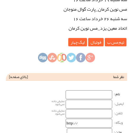
مس نوین کرمان_پارت گوال منوجان
سه شنبه 26 خرداد ساعت 16
اتحاد معین یزد_مس نوین کرمان
تیم مس ب
فوتبال
لیگ چهار
نظر شما
[
بالای صفحه
]
نام‌ :
نمایش داده
ایمیل :
نمی‌شود
نمایش داده
تلفن :
نمی‌شود
وبگاه‌ :
متن :