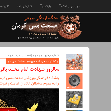
درباره‌ی باشگاه
بایگانی
گزارش زنده
کانون هو
جمعه 15 مرداد ماه 1405
به‌روزشده در 18 ساعت و 45 دقیقه قبل
شماره‌ی خبر : ‌91079 | تعداد بازدید : 218
یکشنبه 2 خرداد ماه 1405 ساعت 12:50
سالروز شهادت امام محمد باقر
باشگاه فرهنگی ورزشی صنعت مس کرمان 
را به عموم عاشقان خاندان امامت و نبو