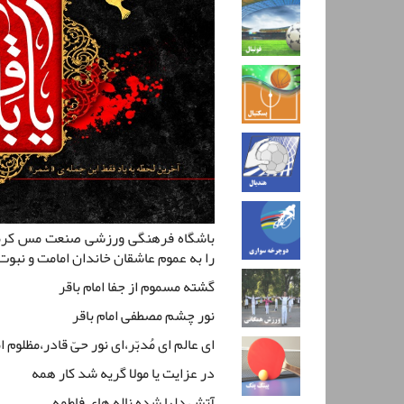
باشگاه فرهنگی ورزشی صنعت مس کرمان
را به عموم عاشقان خاندان امامت و نبو
گشته مسموم از جفا امام باقر
نور چشم مصطفی امام باقر
ای عالم ای مُدبّر،ای نور حیّ قادر،مظلوم ام
در عزایت یا مولا گریه شد کار همه
آتش دلها شده ناله های فاطمه