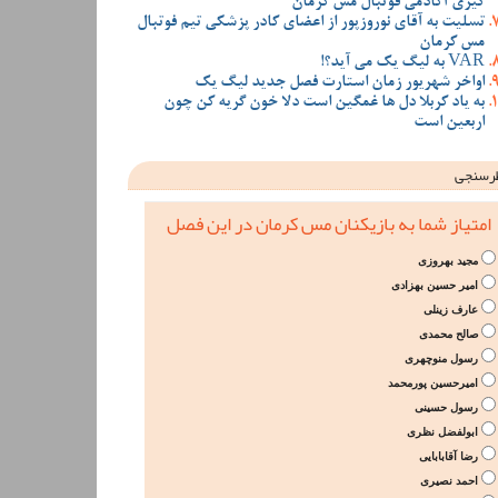
گیری آکادمی فوتبال مس کرمان
تسلیت به آقای نوروزپور از اعضای کادر پزشکی تیم فوتبال
مس کرمان
VAR به لیگ یک می آید؟!
اواخر شهریور زمان استارت فصل جدید لیگ یک
به یاد کربلا دل ها غمگین است دلا خون گریه کن چون
اربعین است
رسنجی
امتیاز شما به بازیکنان مس کرمان در این فصل
مجید بهروزی
امیر حسین بهزادی
عارف زینلی
صالح محمدی
رسول منوچهری
امیرحسین پورمحمد
رسول حسینی
ابولفضل نظری
رضا آقابابایی
احمد نصیری