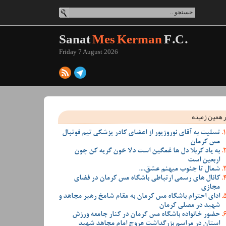
Sanat
Mes Kerman
F.C.
Friday 7 August 2026
 همین زمینه
تسلیت به آقای نوروزپور از اعضای کادر پزشکی تیم فوتبال
مس کرمان
به یاد کربلا دل ها غمگین است دلا خون گریه کن چون
اربعین است
شمال تا جنوب میهنم عشق....
کانال های رسمی ارتباطی باشگاه مس کرمان در فضای
مجازی
ادای احترام باشگاه مس کرمان به مقام شامخ رهبر مجاهد و
شهید در مصلی کرمان
حضور خانواده باشگاه مس کرمان در کنار جامعه ورزش
استان در مراسم بزرگداشت عروج امام مجاهد شهید